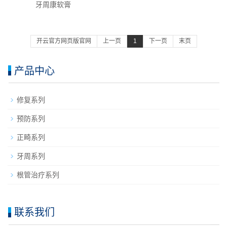
牙周康软膏
开云官方网页版官网
上一页
1
下一页
末页
产品中心
修复系列
预防系列
正畸系列
牙周系列
根管治疗系列
联系我们